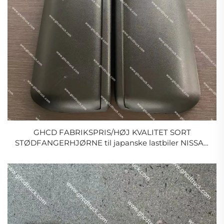
GHCD FABRIKSPRIS/HØJ KVALITET SORT
STØDFANGERHJØRNE til japanske lastbiler NISSAN
PKB/CWA454/ISUZU/HINO/MITSUBISHI