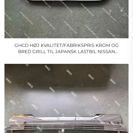
GHCD HØJ KVALITET/FABRIKSPRIS KROM OG
BRED GRILL TIL JAPANSK LASTBIL NISSAN
PKB/GWM454/HNO/ISUZU/MITSUBISHI