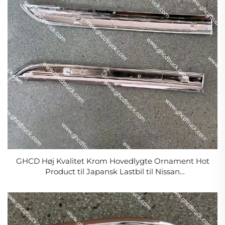
GHCD Høj Kvalitet Krom Hovedlygte Ornament Hot
Product til Japansk Lastbil til Nissan
PKB/CWM454/ISUZU/HINO/MITSUBISHI Plastik Ny