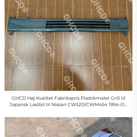
GHCD Høj Kvalitet Fabrikspris Plastikmalet Grill til
Japansk Lastbil til Nissan CW520/CWM454 1994-On
Mitsubishi/Isuzu/Hino