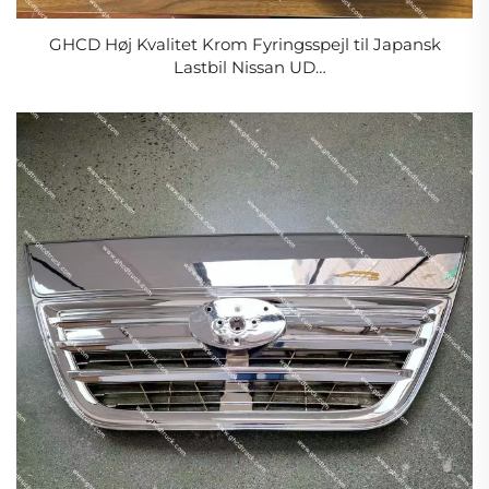
GHCD Høj Kvalitet Krom Fyringsspejl til Japansk
Lastbil Nissan UD
QUN/CD4/CD48/PKB/ISUZU/HINO/MITSUBISHI
Fabrik Ny Plast