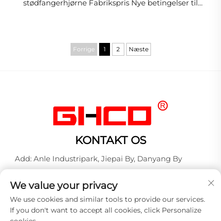
stødfangerhjørne Fabrikspris Nye betingelser til
køretøjer fra 1994 og nyere
Forrige
1
2
Næste
KONTAKT OS
Add: Anle Industripark, Jiepai By, Danyang By
Tel:
+86-17712827320
We value your privacy
WhatsApp:
+86-17712827320
We use cookies and similar tools to provide our services.
E-mail:
[email protected]
If you don't want to accept all cookies, click Personalize