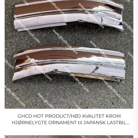
GHCD HOT PRODUCT/HØJ KVALITET KROM
HJØRNELYGTE ORNAMENT til JAPANSK LASTBIL
NISSAN PKB/CWA454/ISUZU/HINO/MITSUBIHI