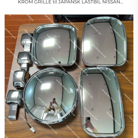
KROM GRILLE til JAPANSK LASTBIL NISSAN
PKB/CWA454/ISUZU/MITSUBISHI/HINO