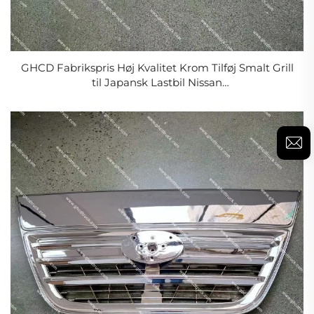
GHCD Fabrikspris Høj Kvalitet Krom Tilføj Smalt Grill
til Japansk Lastbil Nissan
PKB/GWM454/HNO/ISUZU/MITSUBISHI Ny Plast