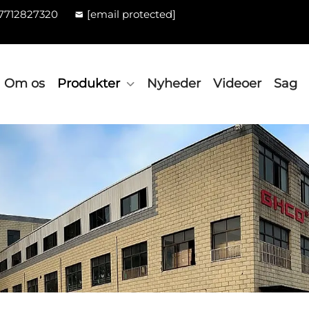
7712827320
[email protected]
Om os
Produkter
Nyheder
Videoer
Sag