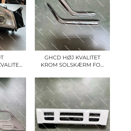
UBISHI/NISSAN
T
GHCD HØJ KVALITET
VALITET
KROM SOLSKÆRM FOR
E LED
JAPANSK LASTBIL ISUZU
JAPANSK
NQR/ELF/HINO/Mitsubishi/Nissan
UZU
Ny plastikprodukt
MITSUBISHI/NISSAN