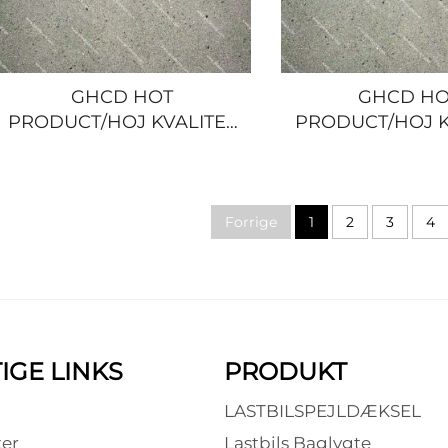
GHCD HOT
GHCD HO
PRODUCT/HOJ KVALITET
PRODUCT/HOJ K
KROMEPLATERET
KROMEPLAT
HJORNEPÅLEGNING
HÅNDTAG RAM
RAMME til JAPANSK
JAPANSK LASTBI
LASTBIL ISUZU
ELF/NQR/100P/6
Forrige
1
2
3
4
NQR/NPR/HINO/MITSUBISHI/NISSAN
IGE LINKS
PRODUKT
LASTBILSPEJLDÆKSEL
er
Lastbils Baglygte