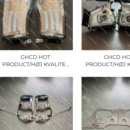
GIGA/HINO/MITS
GHCD HOT
GHCD HO
PRODUCT/HØJ KVALITET
PRODUCT/HØJ K
MODIFICERET LED
MODIFICERED
HJØRNELAMPE TIL
FORLYGTER TIL 
JAPANSK LASTBIL ISUZU
LASTBIL IS
NQR/600P/HINO/NISSASN/MITSUBISHI
NQR/600P/HINO/