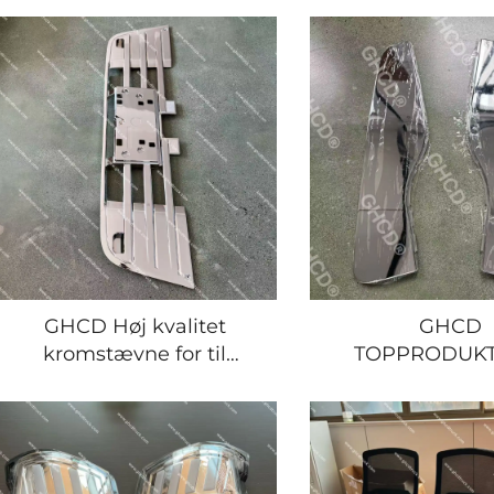
FRR/HINO/MITSUBISHI/NISSAN
Japanske Lastb
Japanske Lastbiler Hot
Giga Hino I
Product Plastik Ny
Mitsubish
GHCD Høj kvalitet
GHCD
kromstævne for til
TOPPRODUKT
japanske lastbilmærker
KVALITE
Isuzu New Giga Hino
KROMPLATE
Nissan Mitsubishi
SIDEPANELE
JAPANSKE LAS
2007 ÅRS I