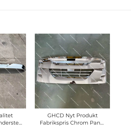
litet
GHCD Nyt Produkt
nderste
Fabrikspris Chrom Panel
kt til
Gitter til Japansk Lastbil