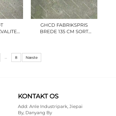
T
GHCD FABRIKSPRIS
VALITET
BREDE 135 CM SORT
ERET
HVID RIST til JAPANSK
ME til
LASTBIL 2006 ÅRS ISUZU
L ISUZU
NQR/600P/HINO/MITSUBISHI/NIS
00P/NPR/HINO/NISSAN/MITSUBISHI
...
8
Næste
KONTAKT OS
Add: Anle Industripark, Jiepai
By, Danyang By