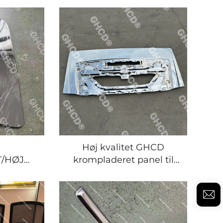
ilmærker
til ISUZU New GIGA/HNO
suzu
til NISSAN MITSUBISHI
i
Fremstillet af
Høj kvalitet GHCD
/HØJ
krompladeret panel til
T
japanske lastbiler til
RET
Isuzu New Giga Hino
T FOR
Mitsubishi Nissan
TBILER
SUZU