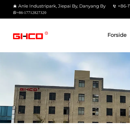
Anle Industripark, Jiepai By, Danyang By
+86-1
+86-17712827320
Forside