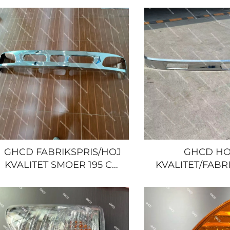
MÅLINGSVIBER til
til JAPANSK L
JAPANSK LASTBIL HINO
HINO
MEGA 500/ISUZU
PROFIA/500/700
MITSUBISHI/NISSAN
GHCD FABRIKSPRIS/HOJ
GHCD HO
KVALITET SMOER 195 CM
KVALITET/FABR
OG KROMERET OVERSTE
SMOER 195
FORSTOES for JAPANSK
KROMPLATERET
LASTBIL HINO MEGA
FORSTOES for 
500/ISUZU/NISSAN/MITSUBISHI
LASTBIL H
500/ISUZU/HINO