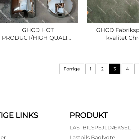
GHCD HOT
GHCD Fabriksp
PRODUCT/HIGH QUALITY
kvalitet Ch
CHROME MIRROR
stødfangergril
COVER til JAPANSK
japansk lastbi
LASTBIL HINO
700/Isuzu/Nissan
PROFIA/700/ISUZU/MITSUBISHI/NISSAN
Ny plasti
Forrige
1
2
3
4
IGE LINKS
PRODUKT
LASTBILSPEJLDÆKSEL
er
Lastbils Baglygte