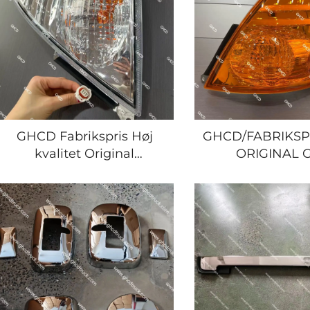
GHCD Fabrikspris Høj
GHCD/FABRIKSP
kvalitet Original
ORIGINAL 
Hjørnelampe til japansk
HJØRNELAMP
lastbil HINO
JAPANSK LASTB
500/700/PROFIA/ISUZU/NISSAN/MITSUBISHI
500/700/ISUZU/
Ny