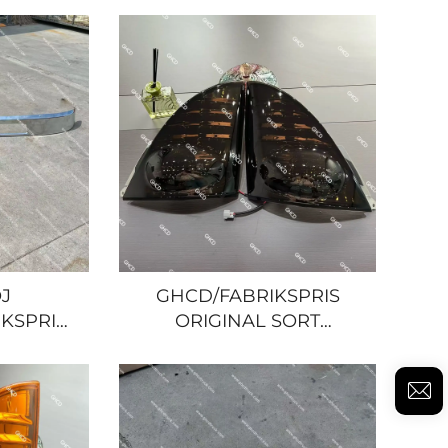
ASTBIL
japansk lastbil til HINO
500/ISUZU/NISSAN/MITSUBISHI
/ISUZU/NISSAN/MITSUBISHI
J
GHCD/FABRIKSPRIS
IKSPRIS
ORIGINAL SORT
 CM
HJORNEPÅLE for
 NEDRE
JAPANSK LASTBIL HINO
JAPANSK
500/700/PROFIA/ISUZU/NSSAN/MI
INO
/MITSUBISHI