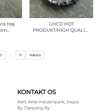
ris Høj
GHCD HOT
rom
PRODUKT/HIGH QUALITY
le til
CHROME
l Hino
LUFTFILTERDEKSEL til
/Mitsubishi
JAPANSK LASTBIL HINO
k
500/700/ISUZU/MITSUBISHI/NISSA
...
5
9
Næste
KONTAKT OS
Add: Anle Industripark, Jiepai
By, Danyang By