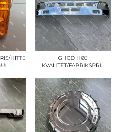
RIS/HITTEVARER
GHCD HØJ
GUL
KVALITET/FABRIKSPRIS
E TIL
METAL CHROME
IL HINO
ORIGINAL FORSTOVSER
MITSUBISHI/NISSAN
FOR JAPANSK LASTBIL
HINO MEGA
700/ISUZU/NISSAN/MITSUBISHI