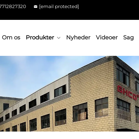
7712827320
[email protected]
Om os
Produkter
Nyheder
Videoer
Sag