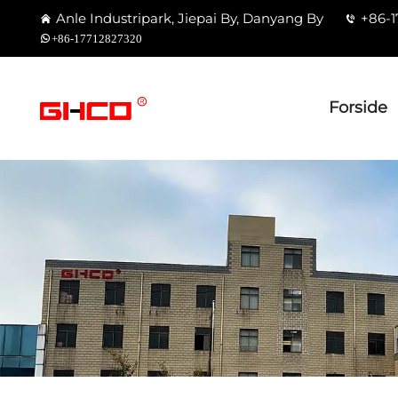
Anle Industripark, Jiepai By, Danyang By
+86-1
+86-17712827320
Forside