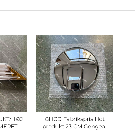
UKT/HØJ
GHCD Fabrikspris Hot
OMERET
produkt 23 CM Gengeal
DEKSEL
kromeret spejlæsk til