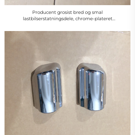
Producent grosist bred og smal
lastbilserstatningsdele, chrome-plateret
ruderudvaskerpanel håndtag dækker prydnelse til
HINO MEGA/VICTOR