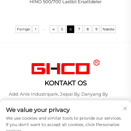
HINO 500/700 Lastbil Ersattdeler
...
Forrige
1
4
5
6
7
8
9
Næste
KONTAKT OS
Add: Anle Industripark, Jiepai By, Danyang By
Tel:
+86-17712827320
We value your privacy
WhatsApp:
+86-17712827320
We use cookies and similar tools to provide our services.
E-mail:
[email protected]
If you don't want to accept all cookies, click Personalize