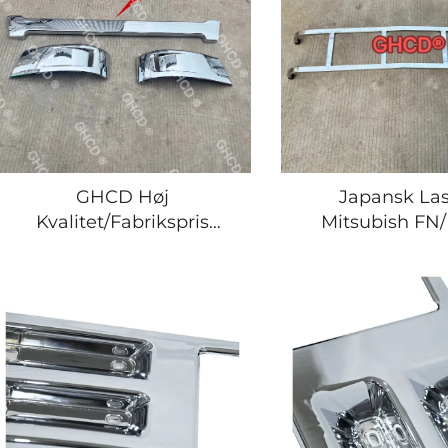
GHCD Høj
Japansk Las
Kvalitet/Fabrikspris
Mitsubish FN
Japansk Lastbil Chrome
Ståltrin
Plated Bumper Garnish
til MITSUBISHI
FUSO/F420