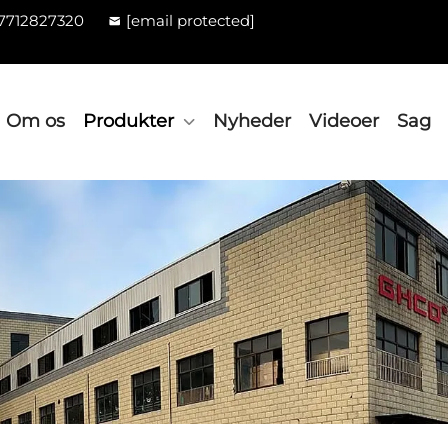
7712827320
[email protected]
Om os
Produkter
Nyheder
Videoer
Sag