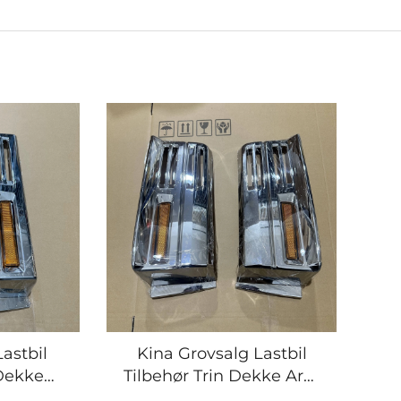
Lastbil
Kina Grovsalg Lastbil
 Dekke
Tilbehør Trin Dekke Arm
l Trin
hvileplads Trim Stålstål