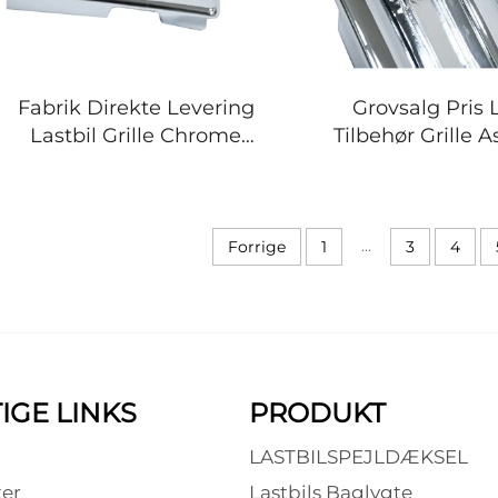
Fabrik Direkte Levering
Grovsalg Pris 
Lastbil Grille Chrome
Tilbehør Grille 
Lastbil
Grille til Mitsub
Karrosserietilbehør Grille
til Mitsubishi Fuso
...
Forrige
1
3
4
IGE LINKS
PRODUKT
LASTBILSPEJLDÆKSEL
er
Lastbils Baglygte