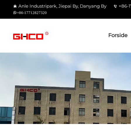
Anle Industripark, Jiepai By, Danyang By
+86-1
+86-17712827320
Forside