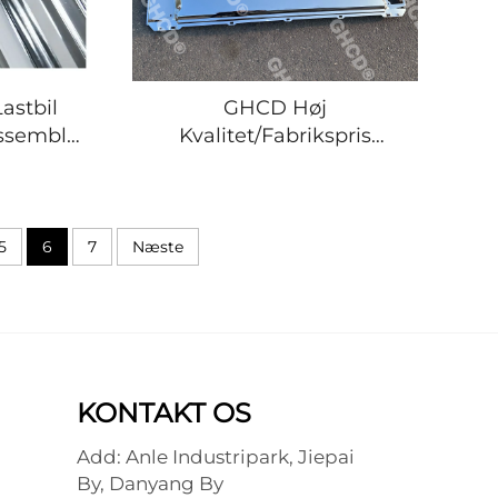
Lastbil
GHCD Høj
Assembly
Kvalitet/Fabrikspris
ishi Fuso
Smal/Brede Jern
Chrome-plateret Panel til
MITSUBISHI FE96/FB911
af Japansk Lastbil (1994-
5
6
7
Næste
og senere)
KONTAKT OS
Add: Anle Industripark, Jiepai
By, Danyang By