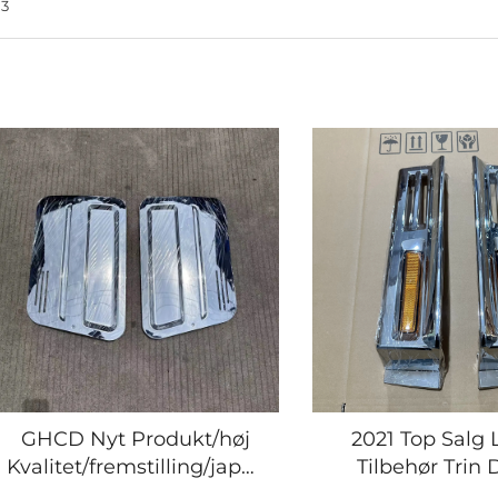
 3
GHCD Nyt Produkt/høj
2021 Top Salg 
Kvalitet/fremstilling/japansk
Tilbehør Trin
Lastbil Mitsubish F420 08
Beskyttelse Bi