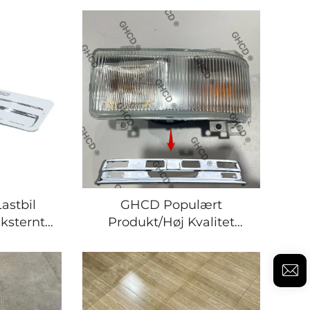
ishi F380
Chrome Trin Dekke til
Mitsubishi F380 F420
Lastbil
GHCD Populært
Eksternt
Produkt/Høj Kvalitet
rome Dør
Japansk Lastbil Tågeplys
tsubishi
til MITSUBISHI FUSO
0