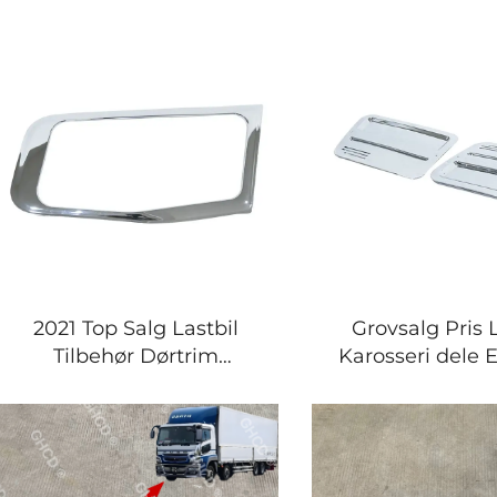
år Chrome-plateret
Dekke til Mitsub
Sovepanel Garnitur
F420
2021 Top Salg Lastbil
Grovsalg Pris 
Tilbehør Dørtrim
Karosseri dele 
Beskyttelse Billedør Trim
Dørtilbehør Ch
til Mitsubishi F380 F420
Belt Trim til Mi
F380 F42