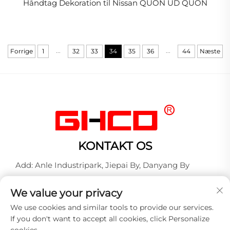
Håndtag Dekoration til Nissan QUON UD QUON
...
...
Forrige
1
32
33
34
35
36
44
Næste
KONTAKT OS
Add: Anle Industripark, Jiepai By, Danyang By
Tel:
+86-17712827320
We value your privacy
WhatsApp:
+86-17712827320
We use cookies and similar tools to provide our services.
E-mail:
[email protected]
If you don't want to accept all cookies, click Personalize